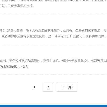
汇总，方便大家学习交流。
，是最简单的二羰基化合物，除了具有脂肪醛的通性外，还具有一些特殊的化学性质
、聚乙烯醇以及脲等发生交联反应，是一种用途十分广泛的化工原料和中间体，
formyl。黄色棱柱状结晶或液体，蒸气为绿色。相对分子质量58.04。相对密度1.14。
水溶液pH2.1～2.7。
1
2
下一页»