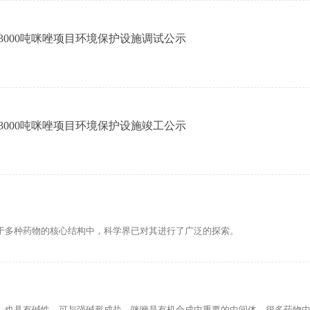
000吨咪唑项目环境保护设施调试公示
000吨咪唑项目环境保护设施竣工公示
于多种药物的核心结构中，科学界已对其进行了广泛的探索。
，也具有碱性，可与强碱形成盐。咪唑是有机合成中重要的中间体，很多药物