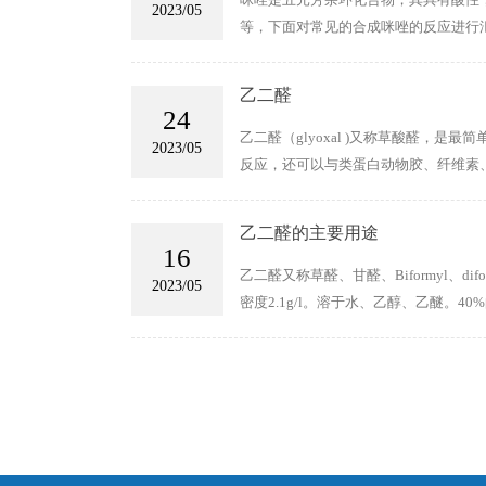
2023/05
等，下面对常见的合成咪唑的反应进行
乙二醛
24
乙二醛（glyoxal )又称草酸醛
2023/05
反应，还可以与类蛋白动物胶、纤维素
方面都有着广泛的应用。
乙二醛的主要用途
16
乙二醛又称草醛、甘醛、Biformyl、di
2023/05
密度2.1g/l。溶于水、乙醇、乙醚。40%的