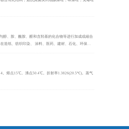
，可与醇、胺、酰胺、醛和含羟基的化合物等进行加成或縮合
在造纸、纺织印染、 涂料、医药、建材、石化、环保等
熔点15℃。沸点50.4℃。折射率1.3826(20.5℃)。蒸气